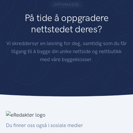
OPPGRADERE
På tide å oppgradere
nettstedet deres?
Vi skreddersyr en løsning for deg, samtidig som du får
tilgang til å bygge din unike nettside og nettbutikk
med våre byggeklosser.
Du finner oss også i sosiale medier