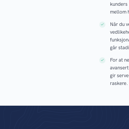
kunders 
mellom h
Når du v
vedlikeh
funksjon
går stad
For at n
avansert
gir serv
raskere.