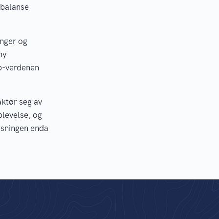
 balanse
inger og
ny
eb-verdenen
aktør seg av
plevelse, og
løsningen enda