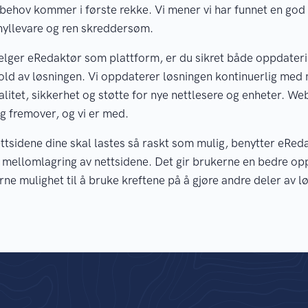
behov kommer i første rekke. Vi mener vi har funnet en god
yllevare og ren skreddersøm.
elger eRedaktør som plattform, er du sikret både oppdater
old av løsningen. Vi oppdaterer løsningen kontinuerlig med 
alitet, sikkerhet og støtte for nye nettlesere og enheter. W
ig fremover, og vi er med.
ettsidene dine skal lastes så raskt som mulig, benytter eRed
 mellomlagring av nettsidene. Det gir brukerne en bedre op
erne mulighet til å bruke kreftene på å gjøre andre deler av 