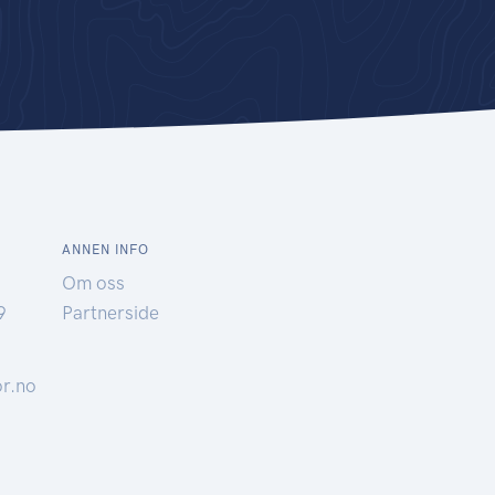
ANNEN INFO
Om oss
9
Partnerside
r.no