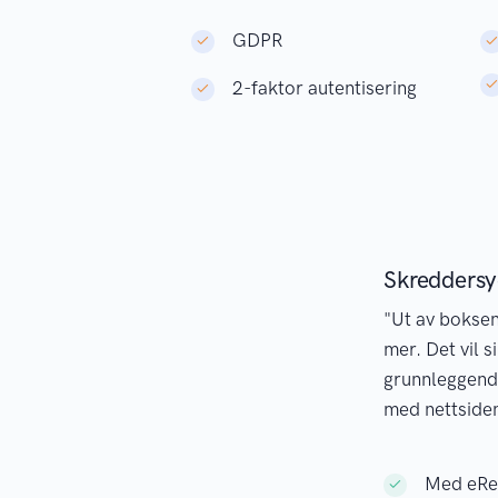
GDPR
2-faktor autentisering
Skreddersy
"Ut av boksen
mer. Det vil s
grunnleggend
med nettsiden
Med eRed