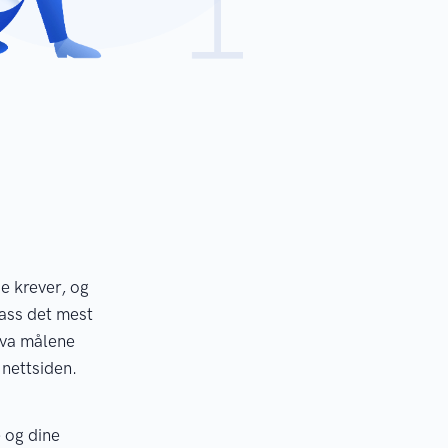
de krever, og
lass det mest
hva målene
nettsiden.
 og dine