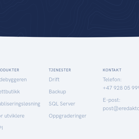
RODUKTER
TJENESTER
KONTAKT
idebyggeren
Drift
Telefon:
+47 928 05 99
ttbutikk
Backup
E-post:
bliseringsløsning
SQL Server
post@eredakto
r utviklere
Oppgraderinger
PI