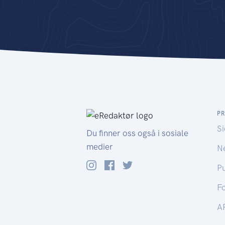
P
S
Du finner oss også i sosiale
medier
Ne
Pu
Fo
A