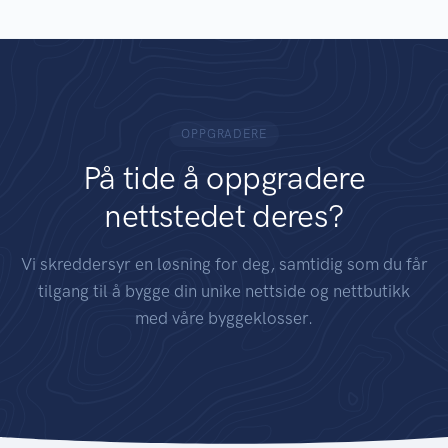
OPPGRADERE
På tide å oppgradere
nettstedet deres?
Vi skreddersyr en løsning for deg, samtidig som du får
tilgang til å bygge din unike nettside og nettbutikk
med våre byggeklosser.